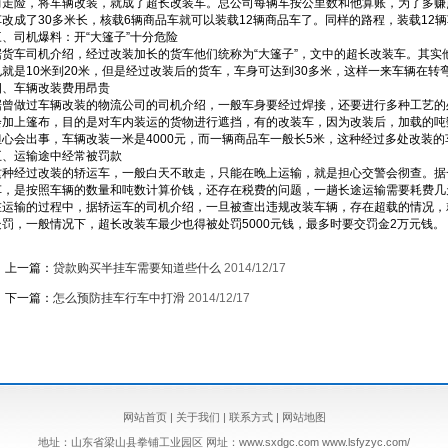
而走险，将车辆改装，就成了超长改装车。总公司每辆车按公里数和他算账，为了多赚
车改成了30多米长，核载6辆商品车就可以装载12辆商品车了。同样的路程，装载12
三、司机爆料：开“大篷子”十分危险
据货车司机介绍，经过改装加长的货车他们统称为“大篷子”，文中的超长改装车。其实
也就是10米到20米，但是经过改装后的货车，车身可达到30多米，这样一来车辆在转
四、车辆改装费用昂贵
据曾做过车辆改装的物流公司的司机介绍，一般车身要经过焊接，还要进行多种工艺的
会加上篷布，目的是对车内装运的货物进行遮挡，有的改装车，因为改装后，加载的吨
担心会出事，车辆改装一米是4000元，而一辆商品车一般长5米，这种经过多处改装
五、运输途中经常被罚款
这种经过改装的轿运车，一般白天不敢走，只能在晚上运输，就是担心交警会彻查。据
车，是按照车辆的数量和吨数计算价钱，还存在税费的问题，一趟长途运输需要耗费几
在运输的过程中，据轿运车的司机介绍，一旦被查出违规改装车辆，存在超载的情况，
处罚，一般情况下，超长改装车最少也得被处罚5000元钱，最多时要交罚金2万元钱。
上一篇：
贷款购买半挂车需要知道些什么
2014/12/17
下一篇：
怎么预防挂车行车中打滑
2014/12/17
网站首页
|
关于我们
|
联系方式
|
网站地图
地址：山东省梁山县拳铺工业园区 网址：www.sxdgc.com www.lsfyzyc.com/