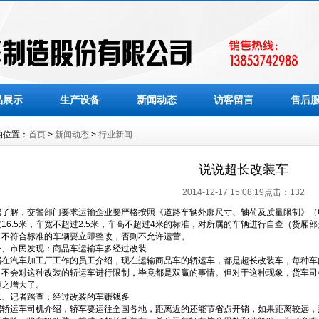
品展示
生产设备
新闻动态
访客留言
售后
的位置：
首页
>
新闻动态
>
行业新闻
说说超长改装车
2014-12-17 15:08:19点击：
132
据了解，交警部门要求运输企业要严格按照《道路车辆外廓尺寸、轴荷及质量限制》（GB1
过16.5米，车宽不超过2.5米，车高不超过4米的标准，对所属的车辆进行自查（货厢
有不符合标准的车辆要立即整改，否则不允许运营。
一、市民发现：商品车运输车多经过改装
据在汽车加工厂工作的员工介绍，现在运输商品车的轿运车，都是超长改装车，每种车
并不会对这种改装的轿运车进行限制，毕竟都是双赢的事情。但对于这种现象，货车司
随之增大了。
二、记者踏查：经过改装的车赚钱多
据轿运车司机介绍，轿车要运往全国各地，距离近的还能节省点开销，如果距离较远，