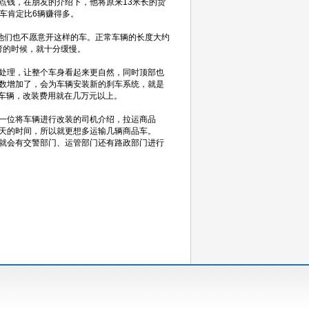
点钱，在朋友的介绍下，他将原来13米长的货
辆车肯定比6辆赚得多。
他们也不愿意开这样的车。正常车辆的长度大约
弯的时候，就十分缓慢。
处理，让整个车身看起来更自然，同时顶部也
数增加了，会为车辆安装新的刹车系统，就是
的车辆，改装费用就在几万元以上。
一位将车辆进行改装的司机介绍，拉运商品
天的时间，所以就更想多运输几辆商品车。
就会有交警部门、运管部门还有路政部门进行