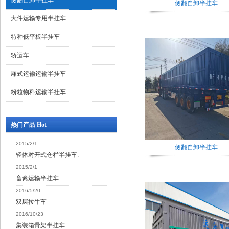
侧翻自卸半挂车
侧翻自卸半挂车
大件运输专用半挂车
特种低平板半挂车
轿运车
厢式运输运输半挂车
粉粒物料运输半挂车
热门产品 Hot
2015/2/1
侧翻自卸半挂车
轻体对开式仓栏半挂车.
2015/2/1
畜禽运输半挂车
2016/5/20
双层拉牛车
2016/10/23
集装箱骨架半挂车