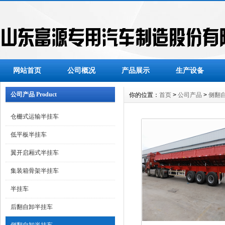
网站首页
公司概况
产品展示
生产设备
公司产品 Product
你的位置：
首页
>
公司产品
>
侧翻
仓栅式运输半挂车
低平板半挂车
翼开启厢式半挂车
集装箱骨架半挂车
半挂车
后翻自卸半挂车